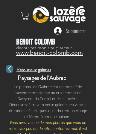
Se connecter
BENOIT COLOMB
découvrez mon site d'auteur
www.benoit-colomb.com
Retour aux galeries
Paysages de l'Aubrac
Le plateau de l’Aubrac est un massif de
moyenne montagne au croisement de
l’Aveyron, du Cantal et de la Lozère.
Découvrez à travers cette galerie ses vastes
étendues désertiques qui arborent un visage
différent à chaque saison.
Vous avez vu une de mes photos que vous ne
retrouvez pas sur le site, contactez moi, il est