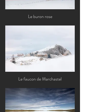
Le buron rose
Le faucon de Marchastel