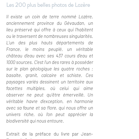
Les 200 plus belles photos de Lozère
Il existe un coin de terre nommé Lozère,
anciennement province du Gévaudan, un
lieu préservé qui offre à ceux qui l’habitent
ou le traversent de nombreuses singularités.
L'un des plus hauts départements de
France, le moins peuplé, un véritable
château d’eau avec ses 437 cours d'eau et
1000 sources. C’est l’un des rares à posséder
sur le plan géologique les quatre roches :
basalte, granit, calcaire et schiste. Ces
paysages variés dessinent un territoire aux
facettes multiples, où celui qui aime
observer ne peut qu’être émerveillé. Un
véritable havre d’exception, en harmonie
avec sa faune et sa flore, qui nous offre un
univers riche, où l’on peut apprécier la
biodiversité qui nous entoure.
Extrait de la préface du livre par Jean-