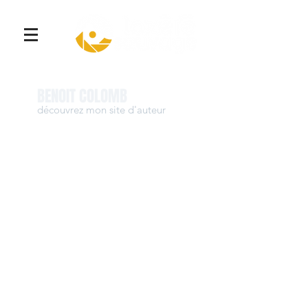
Se connecter
BENOIT COLOMB
découvrez mon site d'auteur
www.benoit-colomb.com