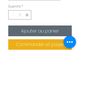
Quantité
*
Ajouter au panier
Commander et payer
✪
Affiche :
Le plus économique
La photo est imprimée sur
un
papier photo premium 275g/m²
.
Il est recommandé de protéger la photo
dans un cadre (non fournis).
Informations de livraison
✪✪
Toile :
Pour un effet toile de peintre
Pas de retrait sur place
La photo est
imprimée sur une toile
La production des tableaux et confiée à
agrafée sur un châssis en bois. L'épaisseur
des imprimeries spécialisés. Le tableau
de celui ci est de 2 cm pour les petits
Benoit Colomb © Le téléchargement des images
ne peut donc pas être retiré sur place.
formats et de 4 cm pour les formats