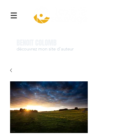
Se connecter
BENOIT COLOMB
découvrez mon site d'auteur
www.benoit-colomb.com