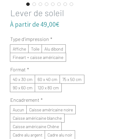
Lever de soleil
Prix
À partir de
49,00€
promotionnel
Type d'impression
*
Affiche
Toile
Alu dibond
Fineart + caisse américaine
Format
*
40 x 30 cm
60 x 40 cm
75 x 50 cm
90 x 60 cm
120 x 80 cm
Encadrement
*
Aucun
Caisse américaine noire
Caisse américaine blanche
Caisse américaine Chêne
Cadre alu argent
Cadre alu noir