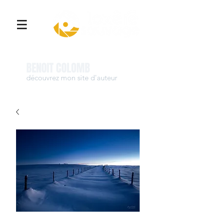
Se connecter
BENOIT COLOMB
découvrez mon site d'auteur
www.benoit-colomb.com