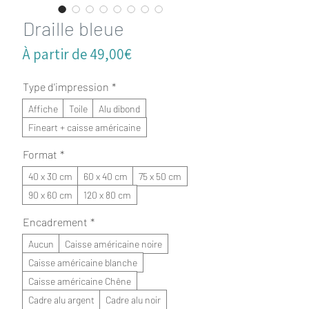
Draille bleue
Prix
À partir de
49,00€
promotionnel
Type d'impression
*
Affiche
Toile
Alu dibond
Fineart + caisse américaine
Format
*
40 x 30 cm
60 x 40 cm
75 x 50 cm
90 x 60 cm
120 x 80 cm
Encadrement
*
Aucun
Caisse américaine noire
Caisse américaine blanche
Caisse américaine Chêne
Cadre alu argent
Cadre alu noir