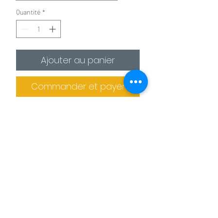
Quantité
*
Ajouter au panier
Commander et payer
✪
Affiche :
Le plus économique
La photo est imprimée sur
un
papier photo premium 275g/m²
.
Il est recommandé de protéger la photo
dans un cadre (non fournis).
Informations de livraison
✪✪
Toile :
Pour un effet toile de peintre
Pas de retrait sur place
La photo est
imprimée sur une toile
La production des tableaux et confiée à
agrafée sur un châssis en bois. L'épaisseur
des imprimeries spécialisés. Le tableau
de celui ci est de 2 cm pour les petits
Benoit Colomb © Le téléchargement des images
ne peut donc pas être retiré sur place.
formats et de 4 cm pour les formats