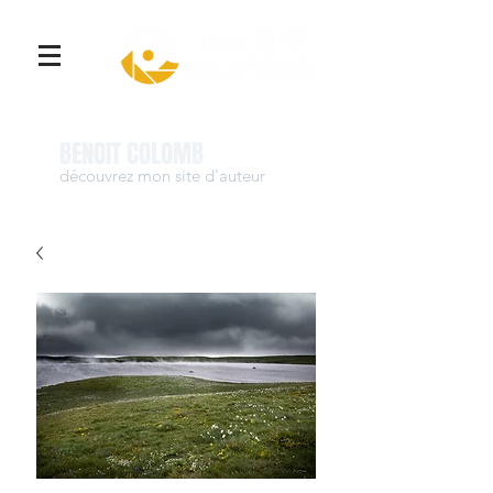
Se connecter
BENOIT COLOMB
découvrez mon site d'auteur
www.benoit-colomb.com