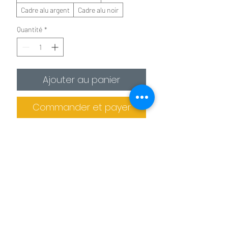
Cadre alu argent
Cadre alu noir
Quantité
*
Ajouter au panier
Commander et payer
✪
Affiche :
Le plus économique
La photo est imprimée sur
un
papier photo premium 275g/m²
.
Il est recommandé de protéger la photo
dans un cadre (non fournis).
Informations de livraison
✪✪
Toile :
Pour un effet toile de peintre
Pas de retrait sur place
La photo est
imprimée sur une toile
La production des tableaux et confiée à
agrafée sur un châssis en bois. L'épaisseur
des imprimeries spécialisés. Le tableau