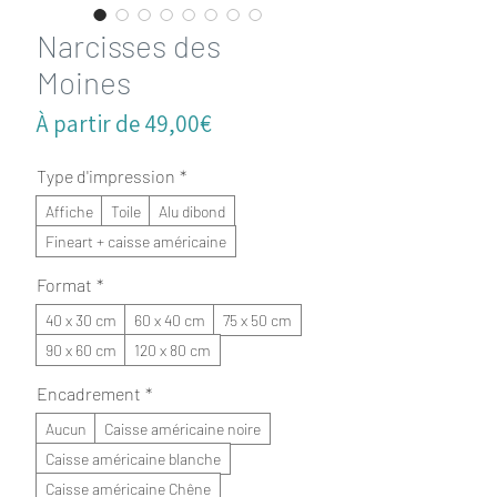
Narcisses des
Moines
Prix
À partir de
49,00€
promotionnel
Type d'impression
*
Affiche
Toile
Alu dibond
Fineart + caisse américaine
Format
*
40 x 30 cm
60 x 40 cm
75 x 50 cm
90 x 60 cm
120 x 80 cm
Encadrement
*
Aucun
Caisse américaine noire
Caisse américaine blanche
Caisse américaine Chêne