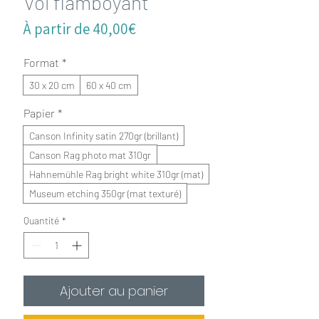
Vol flamboyant
Prix
À partir de
40,00€
promotionnel
Format
*
30 x 20 cm
60 x 40 cm
Papier
*
Canson Infinity satin 270gr (brillant)
Canson Rag photo mat 310gr
Hahnemühle Rag bright white 310gr (mat)
Museum etching 350gr (mat texturé)
Quantité
*
Ajouter au panier