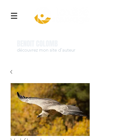
Se connecter
BENOIT COLOMB
découvrez mon site d'auteur
www.benoit-colomb.com