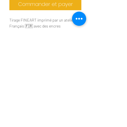
Commander et payer
Tirage FINEART imprimé par un atelier
Français 🇫🇷 avec des encres
pigmentaires
Epson UltraChrome HDX.
Tirages d'art limité à 30
Tirage limité à 30 exemplaires
exemplaires
Papier d'art au choix dans le menu
déroulant (mat ou brillant)
Format disponible de A4 à A2
Autres formats possible sur demande
Tirage livré à plat ou roulé dans un tube
Benoit Colomb © Le téléchargement des images
suivant le format choisis
n'est pas autorisé
Cadre non fourni
2026 © LOZERE SAUVAGE
Benoit COLOMB -
Photographe - Siret
518 625 603 00023
- TVA Intracom
FR22518625603
Toute utilisation des photos
présentes sur ce site est interdite
sans
autorisation écrite.