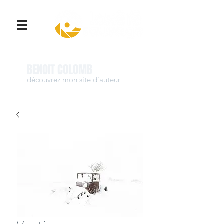
Se connecter
BENOIT COLOMB
découvrez mon site d'auteur
www.benoit-colomb.com