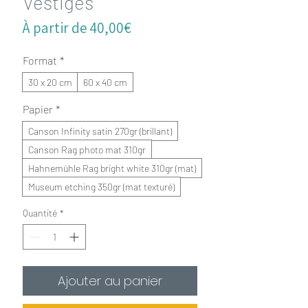
Vestiges
Prix
À partir de
40,00€
promotionnel
Format
*
30 x 20 cm
60 x 40 cm
Papier
*
Canson Infinity satin 270gr (brillant)
Canson Rag photo mat 310gr
Hahnemühle Rag bright white 310gr (mat)
Museum etching 350gr (mat texturé)
Quantité
*
Ajouter au panier