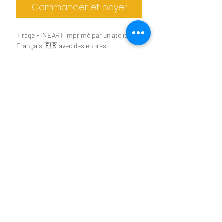
Commander et payer
Tirage FINEART imprimé par un atelier
Français 🇫🇷 avec des encres
pigmentaires
Epson UltraChrome HDX.
Tirages d'art limité à 30
Tirage limité à 30 exemplaires
exemplaires
Papier d'art au choix dans le menu
déroulant (mat ou brillant)
Format disponible de A4 à A2
Autres formats possible sur demande
Tirage livré à plat ou roulé dans un tube
Benoit Colomb © Le téléchargement des images
suivant le format choisis
n'est pas autorisé
Cadre non fourni
2026 © LOZERE SAUVAGE
Benoit COLOMB -
Photographe - Siret
518 625 603 00023
- TVA Intracom
FR22518625603
Toute utilisation des photos
présentes sur ce site est interdite
sans
autorisation écrite.