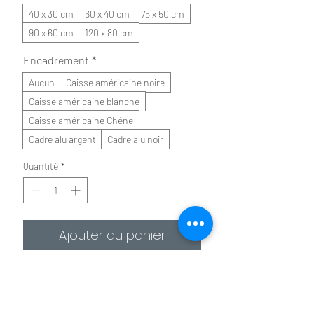
40 x 30 cm
60 x 40 cm
75 x 50 cm
90 x 60 cm
120 x 80 cm
Encadrement
*
Aucun
Caisse américaine noire
Caisse américaine blanche
Caisse américaine Chêne
Cadre alu argent
Cadre alu noir
Quantité
*
Ajouter au panier
Commander et payer
✪
Affiche :
Le plus économique