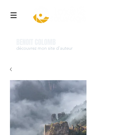
Se connecter
BENOIT COLOMB
découvrez mon site d'auteur
www.benoit-colomb.com