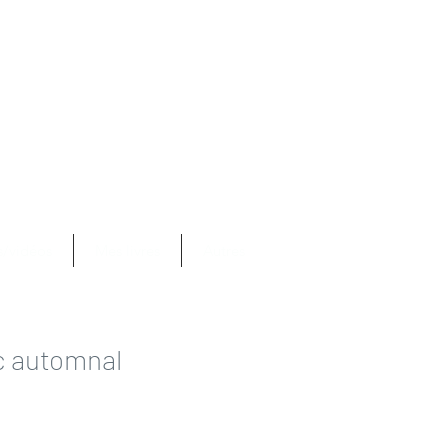
Se connecter
com
s/vidéos
Mes livres
Autres
c automnal
rix
romotionnel