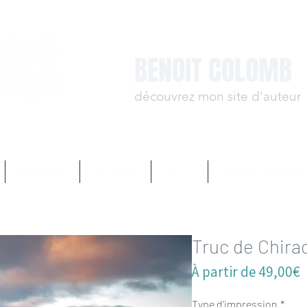
BENOIT COLOMB
découvrez mon site d'auteur
www.benoit-colomb.
PROMOS
Boutique
Expos
Reportages photo
Truc de Chira
P
À partir de
49,00€
p
Type d'impression
*