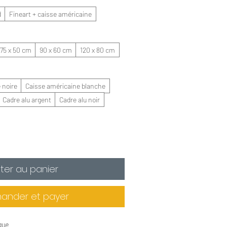
d
Fineart + caisse américaine
75 x 50 cm
90 x 60 cm
120 x 80 cm
 noire
Caisse américaine blanche
Cadre alu argent
Cadre alu noir
ter au panier
nder et payer
que