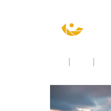
L'auteur
Galeries
VOD