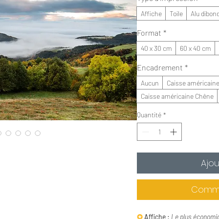
Affiche
Toile
Alu dibon
Format
*
40 x 30 cm
60 x 40 cm
Encadrement
*
Aucun
Caisse américaine
Caisse américaine Chêne
Quantité
*
Ajou
Comma
✪
Affiche :
Le plus économi