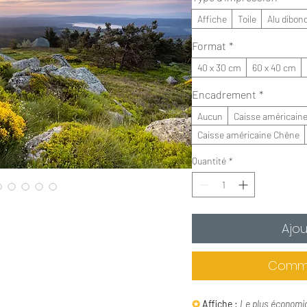
Affiche
Toile
Alu dibon
Format
*
40 x 30 cm
60 x 40 cm
Encadrement
*
Aucun
Caisse américaine
Caisse américaine Chêne
Quantité
*
Ajou
Comma
✪
Affiche :
Le plus économi