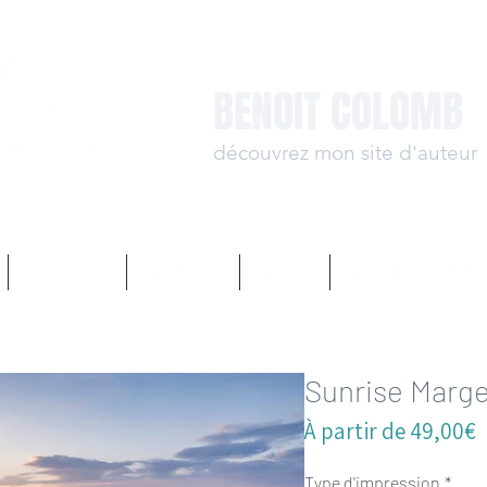
BENOIT COLOMB
découvrez mon site d'auteur
www.benoit-colomb.
PROMOS
Boutique
Expos
Reportages photo
Sunrise Marge
P
À partir de
49,00€
p
Type d'impression
*