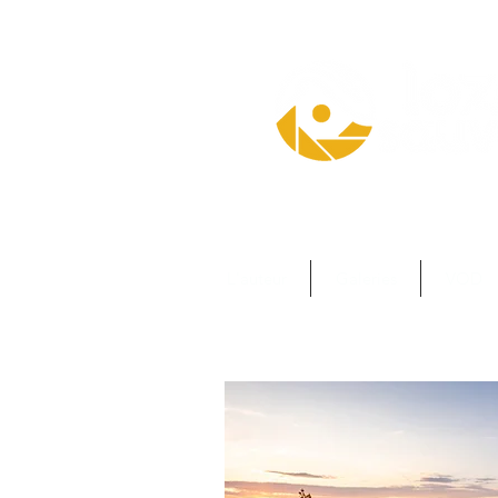
L'auteur
Galeries
VOD