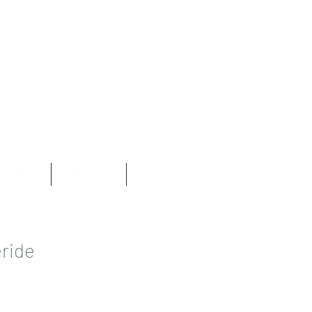
Se connecter
com
s/vidéos
Mes livres
Autres
ride
rix
romotionnel