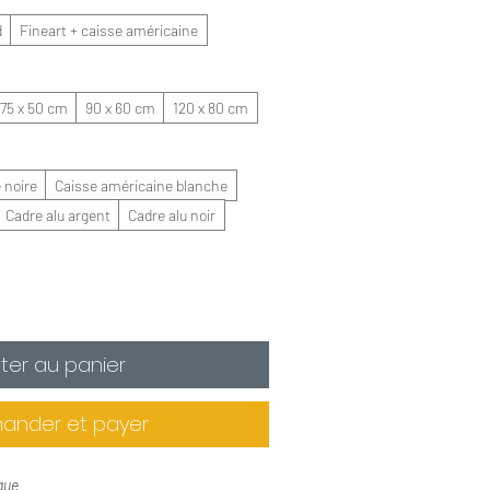
d
Fineart + caisse américaine
75 x 50 cm
90 x 60 cm
120 x 80 cm
 noire
Caisse américaine blanche
Cadre alu argent
Cadre alu noir
ter au panier
nder et payer
que