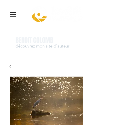
Se connecter
BENOIT COLOMB
découvrez mon site d'auteur
www.benoit-colomb.com