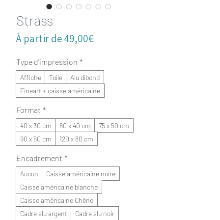
Strass
Prix
À partir de
49,00€
promotionnel
Type d'impression
*
Affiche
Toile
Alu dibond
Fineart + caisse américaine
Format
*
40 x 30 cm
60 x 40 cm
75 x 50 cm
90 x 60 cm
120 x 80 cm
Encadrement
*
Aucun
Caisse américaine noire
Caisse américaine blanche
Caisse américaine Chêne
Cadre alu argent
Cadre alu noir