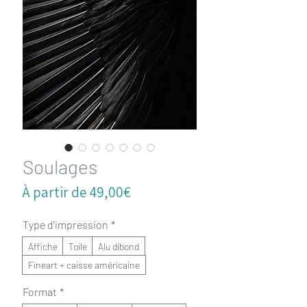
Soulages
Prix
À partir de
49,00€
promotionnel
Type d'impression
*
Affiche
Toile
Alu dibond
Fineart + caisse américaine
Format
*