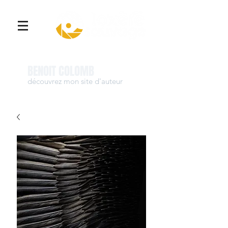
Se connecter
BENOIT COLOMB
découvrez mon site d'auteur
www.benoit-colomb.com