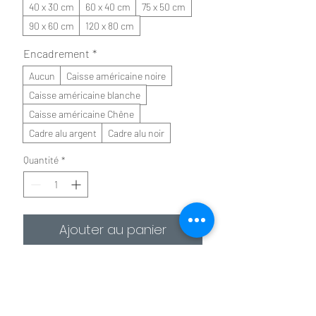
40 x 30 cm
60 x 40 cm
75 x 50 cm
90 x 60 cm
120 x 80 cm
Encadrement
*
Aucun
Caisse américaine noire
Caisse américaine blanche
Caisse américaine Chêne
Cadre alu argent
Cadre alu noir
Quantité
*
Ajouter au panier
Commander et payer
✪
Affiche :
Le plus économique