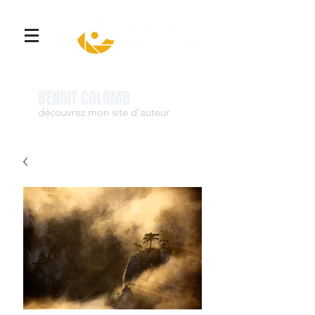
Se connecter
BENOIT COLOMB
découvrez mon site d'auteur
www.benoit-colomb.com