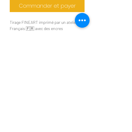
Commander et payer
Tirage FINEART imprimé par un atelier
Français 🇫🇷 avec des encres
pigmentaires
Epson UltraChrome HDX.
Tirages d'art limité à 30
Tirage limité à 30 exemplaires
exemplaires
Papier d'art au choix dans le menu
déroulant (mat ou brillant)
Format disponible de A4 à A2
Autres formats possible sur demande
Tirage livré à plat ou roulé dans un tube
Benoit Colomb © Le téléchargement des images
suivant le format choisis
n'est pas autorisé
Cadre non fourni
2026 © LOZERE SAUVAGE
Benoit COLOMB -
Photographe - Siret
518 625 603 00023
- TVA Intracom
FR22518625603
Toute utilisation des photos
présentes sur ce site est interdite
sans
autorisation écrite.