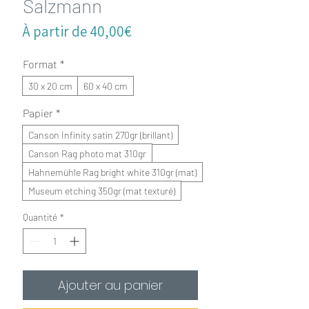
Salzmann
Prix
À partir de
40,00€
promotionnel
Format
*
30 x 20 cm
60 x 40 cm
Papier
*
Canson Infinity satin 270gr (brillant)
Canson Rag photo mat 310gr
Hahnemühle Rag bright white 310gr (mat)
Museum etching 350gr (mat texturé)
Quantité
*
Ajouter au panier