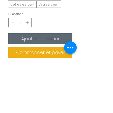
Cadre alu argent
Cadre alu noir
Quantité
*
Ajouter au panier
Commander et payer
✪
Affiche :
Le plus économique
La photo est imprimée sur
un
papier photo premium 275g/m²
.
Il est recommandé de protéger la photo
dans un cadre (non fournis).
Informations de livraison
✪✪
Toile :
Pour un effet toile de peintre
Pas de retrait sur place
La photo est
imprimée sur une toile
La production des tableaux et confiée à
agrafée sur un châssis en bois. L'épaisseur
des imprimeries spécialisés. Le tableau