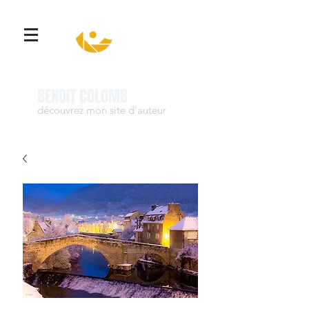
Se connecter
BENOIT COLOMB
découvrez mon site d'auteur
www.benoit-colomb.com