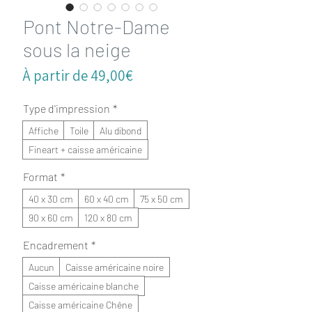
Pont Notre-Dame
sous la neige
Prix
À partir de
49,00€
promotionnel
Type d'impression
*
Affiche
Toile
Alu dibond
Fineart + caisse américaine
Format
*
40 x 30 cm
60 x 40 cm
75 x 50 cm
90 x 60 cm
120 x 80 cm
Encadrement
*
Aucun
Caisse américaine noire
Caisse américaine blanche
Caisse américaine Chêne