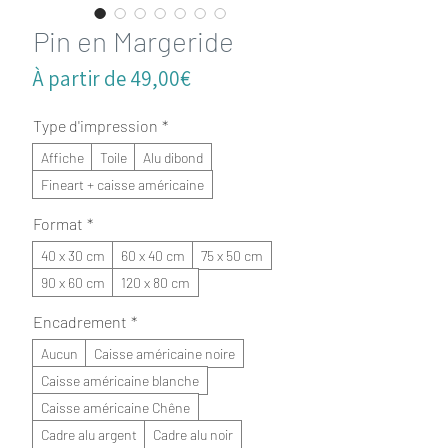
Pin en Margeride
Prix
À partir de
49,00€
promotionnel
Type d'impression
*
Affiche
Toile
Alu dibond
Fineart + caisse américaine
Format
*
40 x 30 cm
60 x 40 cm
75 x 50 cm
90 x 60 cm
120 x 80 cm
Encadrement
*
Aucun
Caisse américaine noire
Caisse américaine blanche
Caisse américaine Chêne
Cadre alu argent
Cadre alu noir