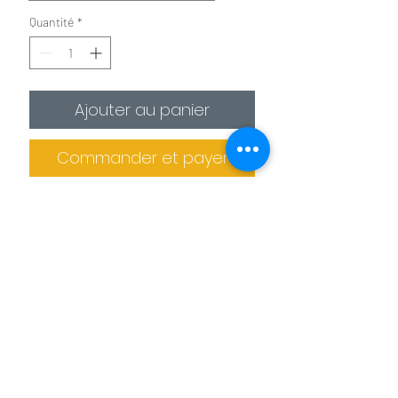
Quantité
*
Ajouter au panier
Commander et payer
✪
Affiche :
Le plus économique
La photo est imprimée sur
un
papier photo premium 275g/m²
.
Il est recommandé de protéger la photo
dans un cadre (non fournis).
Informations de livraison
✪✪
Toile :
Pour un effet toile de peintre
Pas de retrait sur place
La photo est
imprimée sur une toile
La production des tableaux et confiée à
agrafée sur un châssis en bois. L'épaisseur
des imprimeries spécialisés. Le tableau
de celui ci est de 2 cm pour les petits
Benoit Colomb © Le téléchargement des images
ne peut donc pas être retiré sur place.
formats et de 4 cm pour les formats