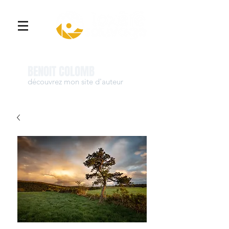
Se connecter
BENOIT COLOMB
découvrez mon site d'auteur
www.benoit-colomb.com