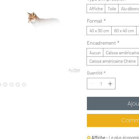
Affiche
Toile
Alu dibon
Format
*
40 x 30 cm
60 x 40 cm
Encadrement
*
Aucun
Caisse américaine
Caisse américaine Chêne
Quantité
*
Ajou
Comma
✪
Affiche :
Le plus économi