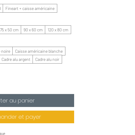
d
Fineart + caisse américaine
75 x 50 cm
90 x 60 cm
120 x 80 cm
 noire
Caisse américaine blanche
Cadre alu argent
Cadre alu noir
ter au panier
nder et payer
que