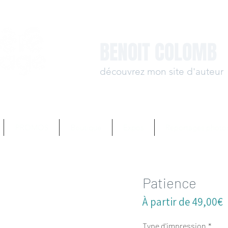
BENOIT COLOMB
découvrez mon site d'auteur
www.benoit-colomb.
PROMOS
Boutique
Expos
Reportages photo
Patience
P
À partir de
49,00€
p
Type d'impression
*