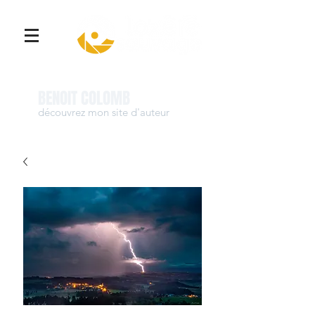
Se connecter
BENOIT COLOMB
découvrez mon site d'auteur
www.benoit-colomb.com