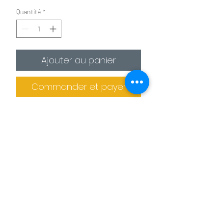
Quantité
*
Ajouter au panier
Commander et payer
✪
Affiche :
Le plus économique
La photo est imprimée sur
un
papier photo premium 275g/m²
.
Il est recommandé de protéger la photo
dans un cadre (non fournis).
Informations de livraison
✪✪
Toile :
Pour un effet toile de peintre
Pas de retrait sur place
La photo est
imprimée sur une toile
La production des tableaux et confiée à
agrafée sur un châssis en bois. L'épaisseur
des imprimeries spécialisés. Le tableau
de celui ci est de 2 cm pour les petits
Benoit Colomb © Le téléchargement des images
ne peut donc pas être retiré sur place.
formats et de 4 cm pour les formats