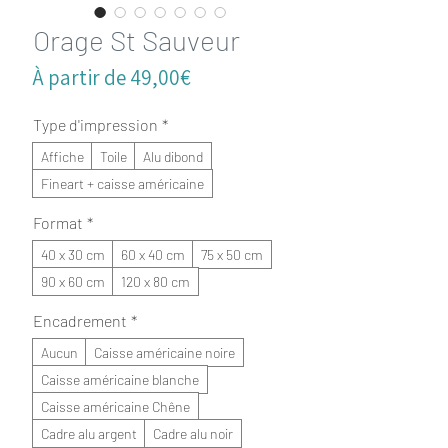
Orage St Sauveur
Prix
À partir de
49,00€
promotionnel
Type d'impression
*
Affiche
Toile
Alu dibond
Fineart + caisse américaine
Format
*
40 x 30 cm
60 x 40 cm
75 x 50 cm
90 x 60 cm
120 x 80 cm
Encadrement
*
Aucun
Caisse américaine noire
Caisse américaine blanche
Caisse américaine Chêne
Cadre alu argent
Cadre alu noir