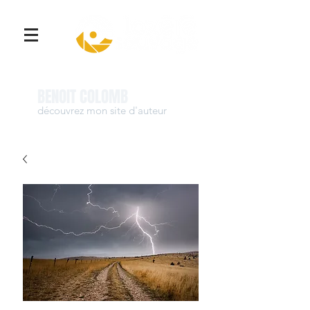
Se connecter
BENOIT COLOMB
découvrez mon site d'auteur
www.benoit-colomb.com