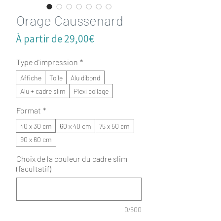
Orage Caussenard
Prix
À partir de
29,00€
promotionnel
Type d'impression
*
Affiche
Toile
Alu dibond
Alu + cadre slim
Plexi collage
Format
*
40 x 30 cm
60 x 40 cm
75 x 50 cm
90 x 60 cm
Choix de la couleur du cadre slim
(facultatif)
0/500