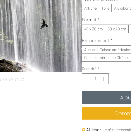
Affiche
Toile
Alu dibon
Format
*
40 x 30 cm
60 x 40 cm
Encadrement
*
Aucun
Caisse américaine
Caisse américaine Chêne
Quantité
*
Ajou
Comma
✪
Affiche :
Le plus économi