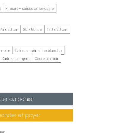
d
Fineart + caisse américaine
75 x 50 cm
90 x 60 cm
120 x 80 cm
 noire
Caisse américaine blanche
Cadre alu argent
Cadre alu noir
ter au panier
nder et payer
que