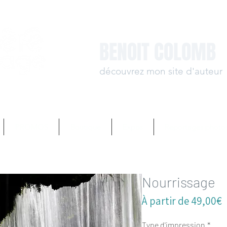
BENOIT COLOMB
découvrez mon site d'auteur
www.benoit-colomb.
PROMOS
Boutique
Expos
Reportages photo
Nourrissage
P
À partir de
49,00€
p
Type d'impression
*