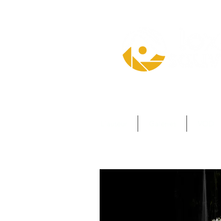
L'auteur
Galeries
VOD