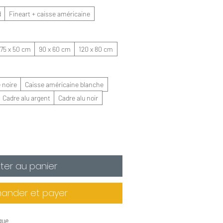
d
Fineart + caisse américaine
75 x 50 cm
90 x 60 cm
120 x 80 cm
 noire
Caisse américaine blanche
Cadre alu argent
Cadre alu noir
ter au panier
nder et payer
que