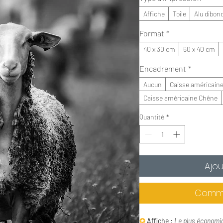
Affiche
Toile
Alu dibon
Format
*
40 x 30 cm
60 x 40 cm
Encadrement
*
Aucun
Caisse américaine
Caisse américaine Chêne
Quantité
*
Ajou
Comma
✪
Affiche :
Le plus économi