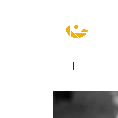
L'auteur
Galeries
VOD