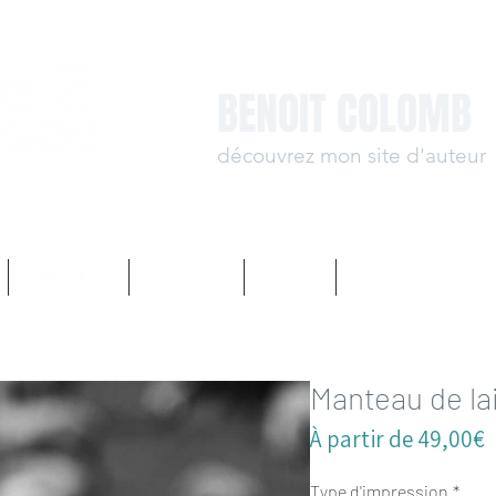
BENOIT COLOMB
découvrez mon site d'auteur
www.benoit-colomb.
PROMOS
Boutique
Expos
Reportages photo
Manteau de la
P
À partir de
49,00€
p
Type d'impression
*