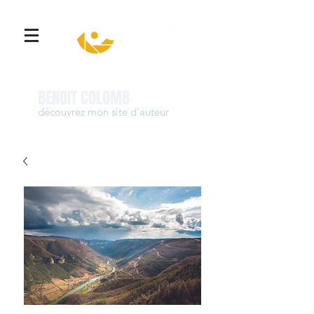
Se connecter
BENOIT COLOMB
découvrez mon site d'auteur
www.benoit-colomb.com