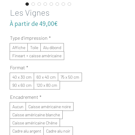
Les Vignes
Prix
À partir de
49,00€
promotionnel
Type d'impression
*
Affiche
Toile
Alu dibond
Fineart + caisse américaine
Format
*
40 x 30 cm
60 x 40 cm
75 x 50 cm
90 x 60 cm
120 x 80 cm
Encadrement
*
Aucun
Caisse américaine noire
Caisse américaine blanche
Caisse américaine Chêne
Cadre alu argent
Cadre alu noir