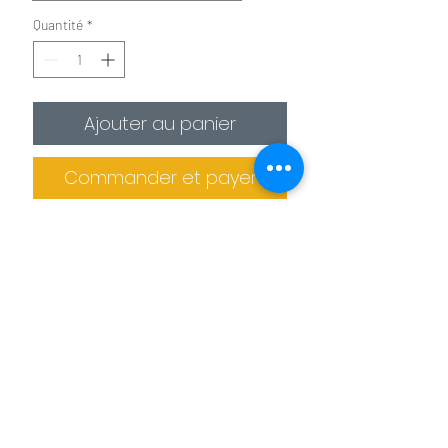
Quantité
*
Ajouter au panier
Commander et payer
✪
Affiche :
Le plus économique
La photo est imprimée sur
un
papier photo premium 275g/m²
.
Il est recommandé de protéger la photo
dans un cadre (non fournis).
Informations de livraison
✪✪
Toile :
Pour un effet toile de peintre
Pas de retrait sur place
La photo est
imprimée sur une toile
La production des tableaux et confiée à
agrafée sur un châssis en bois. L'épaisseur
des imprimeries spécialisés. Le tableau
de celui ci est de 2 cm pour les petits
Benoit Colomb © Le téléchargement des images
ne peut donc pas être retiré sur place.
formats et de 4 cm pour les formats