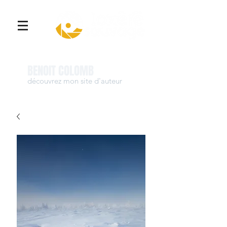
Se connecter
BENOIT COLOMB
découvrez mon site d'auteur
www.benoit-colomb.com