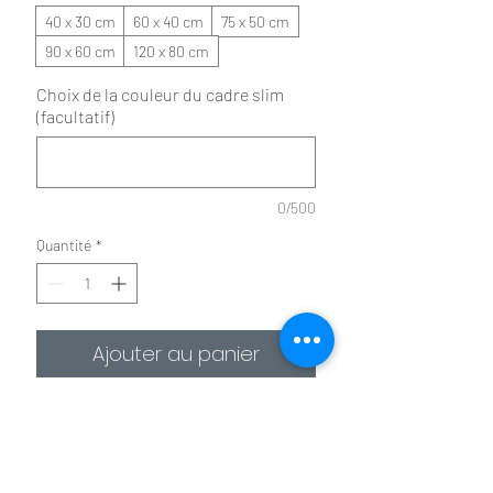
40 x 30 cm
60 x 40 cm
75 x 50 cm
90 x 60 cm
120 x 80 cm
Choix de la couleur du cadre slim
(facultatif)
0/500
Quantité
*
Ajouter au panier
Commander et payer
Les supports d'impressions possibles