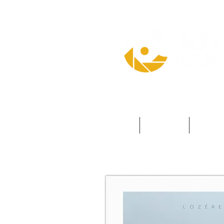
L'auteur
Galeries
VOD