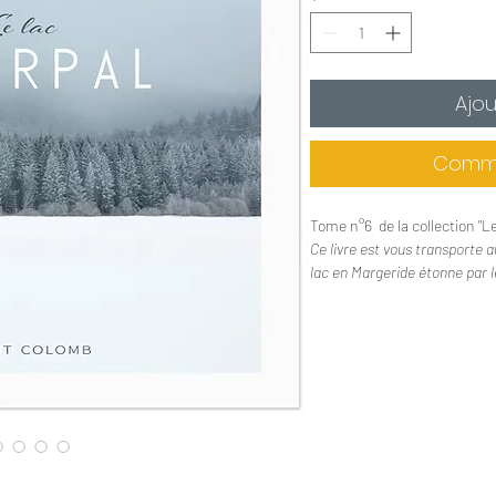
Ajou
Comma
Tome n°6 de la collection "Le
Ce livre est vous transporte 
lac en Margeride étonne par l
de l'année.
Couverture souple
Format 24 x 22 cm - 72 
Papier couché satiné 170
Date de sortie : Septemb
Imprimé en France
En stock