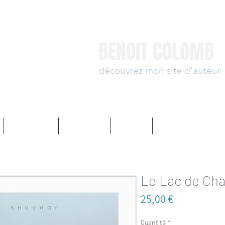
BENOIT COLOMB
découvrez mon site d'auteur
www.benoit-colomb.
PROMOS
Boutique
Expos
Reportages photo
Le Lac de Cha
Prix
25,00 €
Quantité
*