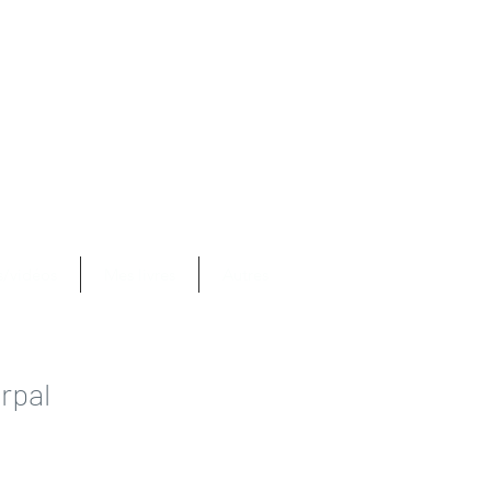
Se connecter
com
s/vidéos
Mes livres
Autres
rpal