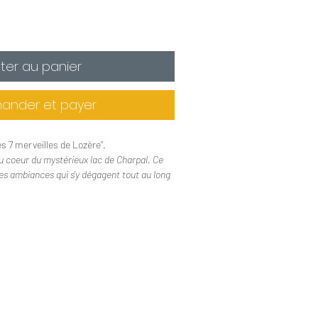
ter au panier
nder et payer
s 7 merveilles de Lozère".
au coeur du mystérieux lac de Charpal. Ce
es ambiances qui s'y dégagent tout au long
pages
 gr
re 2019