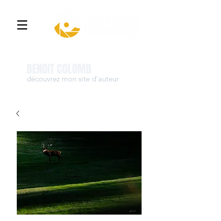
Se connecter
BENOIT COLOMB
découvrez mon site d'auteur
www.benoit-colomb.com