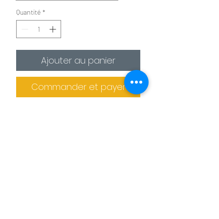
Quantité
*
Ajouter au panier
Commander et payer
✪
Affiche :
Le plus économique
La photo est imprimée sur
un
papier photo premium 275g/m²
.
Il est recommandé de protéger la photo
dans un cadre (non fournis).
Informations de livraison
✪✪
Toile :
Pour un effet toile de peintre
Pas de retrait sur place
La photo est
imprimée sur une toile
La production des tableaux et confiée à
agrafée sur un châssis en bois. L'épaisseur
des imprimeries spécialisés. Le tableau
de celui ci est de 2 cm pour les petits
Benoit Colomb © Le téléchargement des images
ne peut donc pas être retiré sur place.
formats et de 4 cm pour les formats