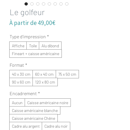
Le golfeur
Prix
À partir de
49,00€
promotionnel
Type d'impression
*
Affiche
Toile
Alu dibond
Fineart + caisse américaine
Format
*
40 x 30 cm
60 x 40 cm
75 x 50 cm
90 x 60 cm
120 x 80 cm
Encadrement
*
Aucun
Caisse américaine noire
Caisse américaine blanche
Caisse américaine Chêne
Cadre alu argent
Cadre alu noir