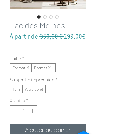
Lac des Moines
Prix
À partir de
 350,00 € 
299,00€
Prix
original
promotionnel
Taille
*
Format M
Format XL
Support d'impression
*
Toile
Alu dibond
Quantité
*
Ajouter au panier