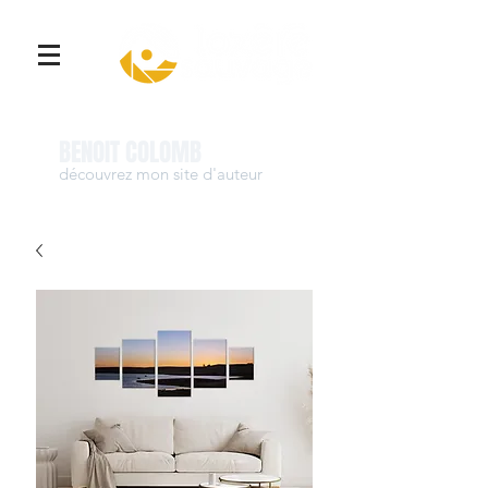
Se connecter
BENOIT COLOMB
découvrez mon site d'auteur
www.benoit-colomb.com