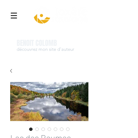
Se connecter
BENOIT COLOMB
découvrez mon site d'auteur
www.benoit-colomb.com
Lac des Baumes