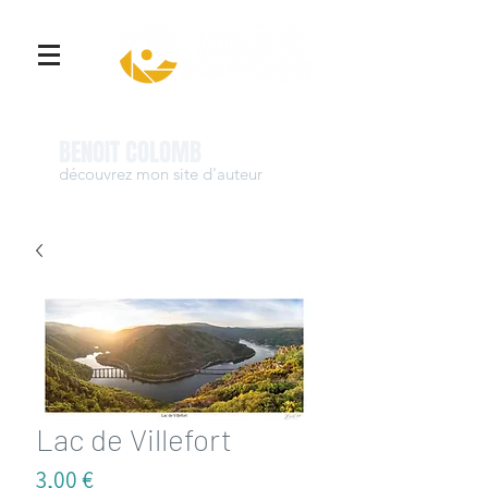
Se connecter
BENOIT COLOMB
découvrez mon site d'auteur
www.benoit-colomb.com
Lac de Villefort
Prix
3,00 €