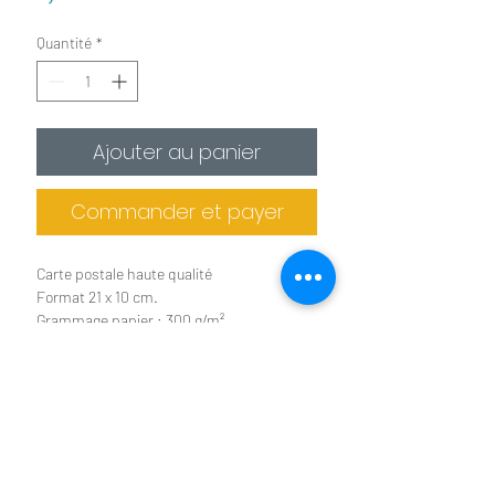
Quantité
*
Ajouter au panier
Commander et payer
Carte postale haute qualité
Format 21 x 10 cm.
Grammage papier : 300 g/m²
Imprimée en France
En stock
Benoit Colomb © Le téléchargement des images
n'est pas autorisé