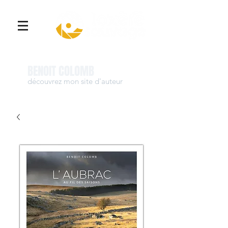
Se connecter
BENOIT COLOMB
découvrez mon site d'auteur
www.benoit-colomb.com