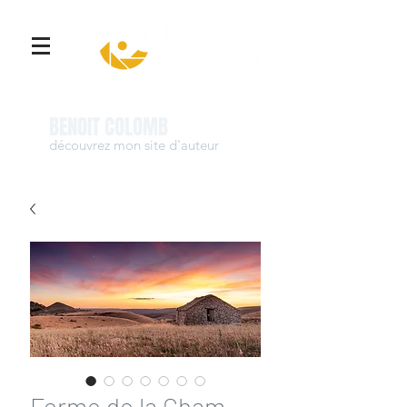
Se connecter
BENOIT COLOMB
découvrez mon site d'auteur
www.benoit-colomb.com
Ferme de la Cham