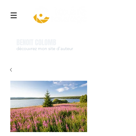
Se connecter
BENOIT COLOMB
découvrez mon site d'auteur
www.benoit-colomb.com