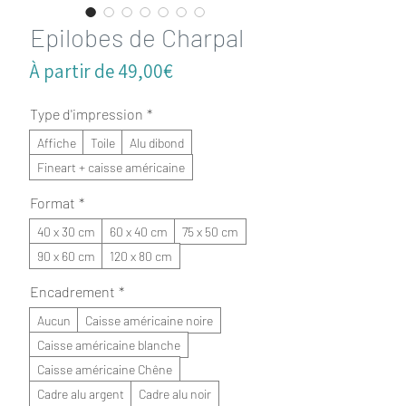
Epilobes de Charpal
Prix
À partir de
49,00€
promotionnel
Type d'impression
*
Affiche
Toile
Alu dibond
Fineart + caisse américaine
Format
*
40 x 30 cm
60 x 40 cm
75 x 50 cm
90 x 60 cm
120 x 80 cm
Encadrement
*
Aucun
Caisse américaine noire
Caisse américaine blanche
Caisse américaine Chêne
Cadre alu argent
Cadre alu noir