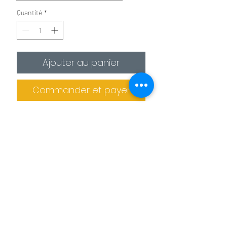
Quantité
*
Ajouter au panier
Commander et payer
✪
Affiche :
Le plus économique
La photo est imprimée sur
un
papier photo premium 275g/m²
.
Il est recommandé de protéger la photo
dans un cadre (non fournis).
Informations de livraison
✪✪
Toile :
Pour un effet toile de peintre
Pas de retrait sur place
La photo est
imprimée sur une toile
La production des tableaux et confiée à
agrafée sur un châssis en bois. L'épaisseur
des imprimeries spécialisés. Le tableau
de celui ci est de 2 cm pour les petits
Benoit Colomb © Le téléchargement des images
ne peut donc pas être retiré sur place.
formats et de 4 cm pour les formats