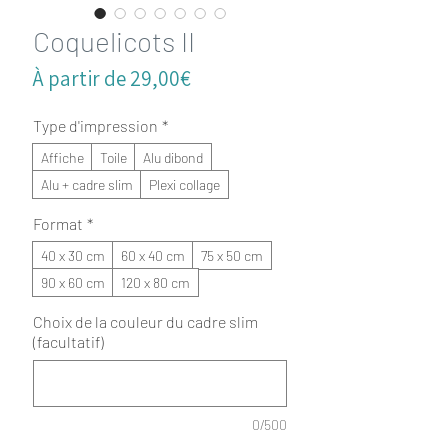
Coquelicots II
Prix
À partir de
29,00€
promotionnel
Type d'impression
*
Affiche
Toile
Alu dibond
Alu + cadre slim
Plexi collage
Format
*
40 x 30 cm
60 x 40 cm
75 x 50 cm
90 x 60 cm
120 x 80 cm
Choix de la couleur du cadre slim
(facultatif)
0/500