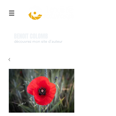
Se connecter
BENOIT COLOMB
découvrez mon site d'auteur
www.benoit-colomb.com