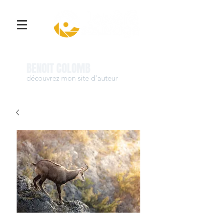
Se connecter
BENOIT COLOMB
découvrez mon site d'auteur
www.benoit-colomb.com