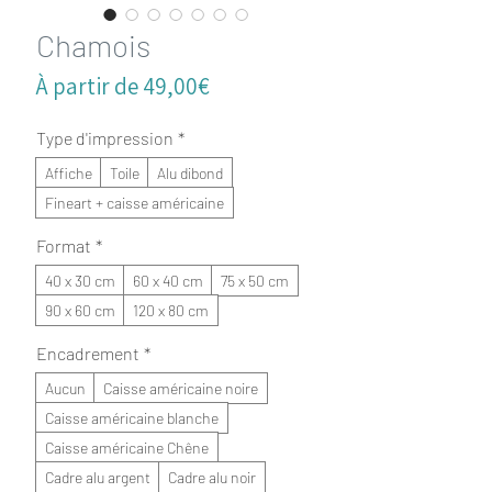
Chamois
Prix
À partir de
49,00€
promotionnel
Type d'impression
*
Affiche
Toile
Alu dibond
Fineart + caisse américaine
Format
*
40 x 30 cm
60 x 40 cm
75 x 50 cm
90 x 60 cm
120 x 80 cm
Encadrement
*
Aucun
Caisse américaine noire
Caisse américaine blanche
Caisse américaine Chêne
Cadre alu argent
Cadre alu noir