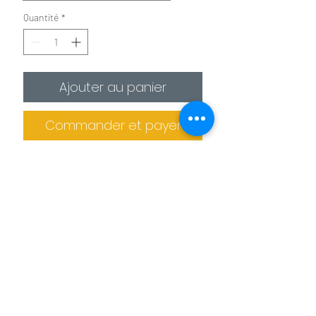
Quantité
*
Ajouter au panier
Commander et payer
✪
Affiche :
Le plus économique
La photo est imprimée sur
un
papier photo premium 275g/m²
.
Il est recommandé de protéger la photo
dans un cadre (non fournis).
Informations de livraison
✪✪
Toile :
Pour un effet toile de peintre
Pas de retrait sur place
La photo est
imprimée sur une toile
La production des tableaux et confiée à
agrafée sur un châssis en bois. L'épaisseur
des imprimeries spécialisés. Le tableau
de celui ci est de 2 cm pour les petits
Benoit Colomb © Le téléchargement des images
ne peut donc pas être retiré sur place.
formats et de 4 cm pour les formats