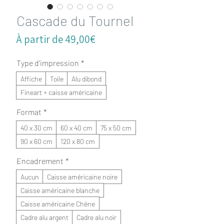
Cascade du Tournel
Prix
À partir de
49,00€
promotionnel
Type d'impression
*
Affiche
Toile
Alu dibond
Fineart + caisse américaine
Format
*
40 x 30 cm
60 x 40 cm
75 x 50 cm
90 x 60 cm
120 x 80 cm
Encadrement
*
Aucun
Caisse américaine noire
Caisse américaine blanche
Caisse américaine Chêne
Cadre alu argent
Cadre alu noir