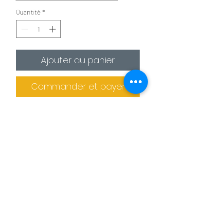
Quantité
*
Ajouter au panier
Commander et payer
✪
Affiche :
Le plus économique
La photo est imprimée sur
un
papier photo premium 275g/m²
.
Il est recommandé de protéger la photo
dans un cadre (non fournis).
Informations de livraison
✪✪
Toile :
Pour un effet toile de peintre
Pas de retrait sur place
La photo est
imprimée sur une toile
La production des tableaux et confiée à
agrafée sur un châssis en bois. L'épaisseur
des imprimeries spécialisés. Le tableau
de celui ci est de 2 cm pour les petits
Benoit Colomb © Le téléchargement des images
ne peut donc pas être retiré sur place.
formats et de 4 cm pour les formats