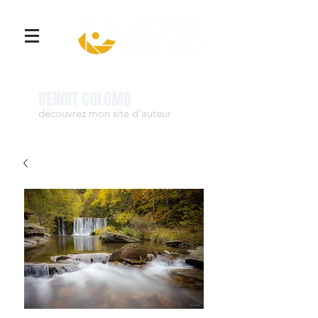
Se connecter
BENOIT COLOMB
découvrez mon site d'auteur
www.benoit-colomb.com