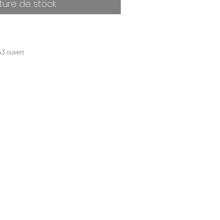
ture de stock
A3 ouvert
 - 12 pages
 gr
riés et fêtes
Lozère