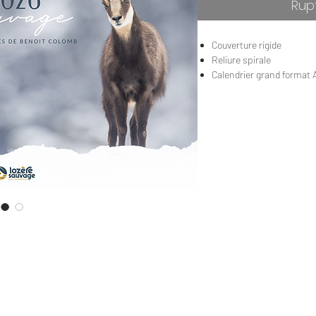
Rup
Couverture rigide
Reliure spirale
Calendrier grand format 
Format ouvert 42 x 30 cm
Papier couché satiné 170
phases lunaires, jours fé
Imprimé localement en 
En stock
2026 © LOZERE SAUVAGE
Benoit COLOMB -
Photographe - Siret 518 625 603 00023 - TVA Intracom FR22518625603
Toute utilisation des photos
présentes sur ce site est interdite
sans autorisation écrite.