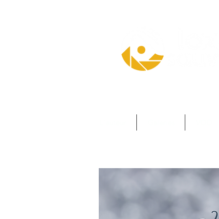
L'auteur
Galeries
VOD