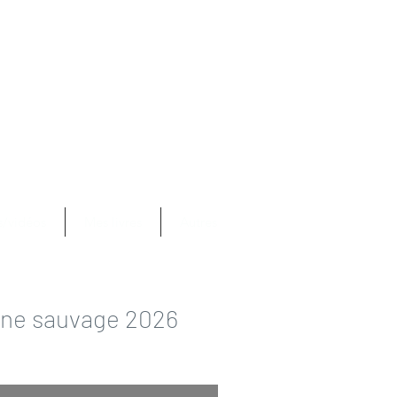
Se connecter
com
s/vidéos
Mes livres
Autres
une sauvage 2026
x
omotionnel