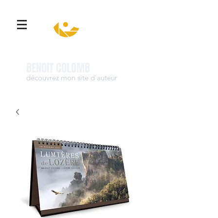
Se connecter
BENOIT COLOMB
découvrez mon site d'auteur
www.benoit-colomb.com