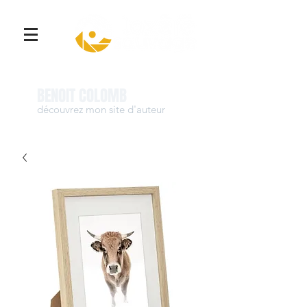
Se connecter
BENOIT COLOMB
découvrez mon site d'auteur
www.benoit-colomb.com