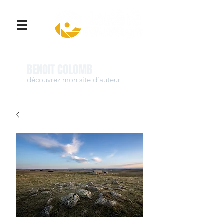
Se connecter
BENOIT COLOMB
découvrez mon site d'auteur
www.benoit-colomb.com