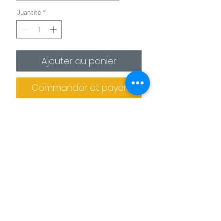
Quantité
*
Ajouter au panier
Commander et payer
✪
Affiche :
Le plus économique
La photo est imprimée sur
un
papier photo premium 275g/m²
.
Il est recommandé de protéger la photo
dans un cadre (non fournis).
Informations de livraison
✪✪
Toile :
Pour un effet toile de peintre
Pas de retrait sur place
La photo est
imprimée sur une toile
La production des tableaux et confiée à
agrafée sur un châssis en bois. L'épaisseur
des imprimeries spécialisés. Le tableau
de celui ci est de 2 cm pour les petits
Benoit Colomb © Le téléchargement des images
ne peut donc pas être retiré sur place.
formats et de 4 cm pour les formats