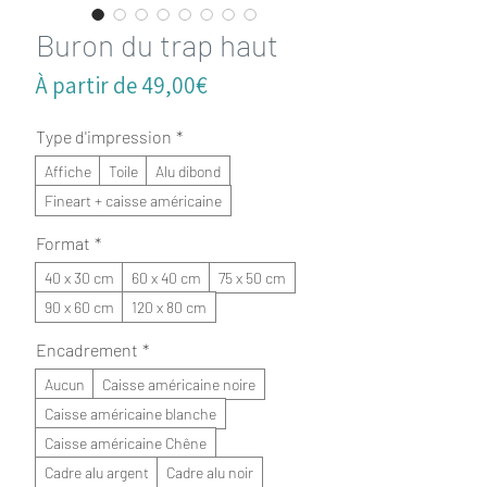
Buron du trap haut
Prix
À partir de
49,00€
promotionnel
Type d'impression
*
Affiche
Toile
Alu dibond
Fineart + caisse américaine
Format
*
40 x 30 cm
60 x 40 cm
75 x 50 cm
90 x 60 cm
120 x 80 cm
Encadrement
*
Aucun
Caisse américaine noire
Caisse américaine blanche
Caisse américaine Chêne
Cadre alu argent
Cadre alu noir