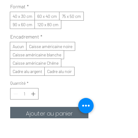
Format
*
40 x 30 cm
60 x 40 cm
75 x 50 cm
90 x 60 cm
120 x 80 cm
Encadrement
*
Aucun
Caisse américaine noire
Caisse américaine blanche
Caisse américaine Chêne
Cadre alu argent
Cadre alu noir
Quantité
*
Ajouter au panier
Commander et payer