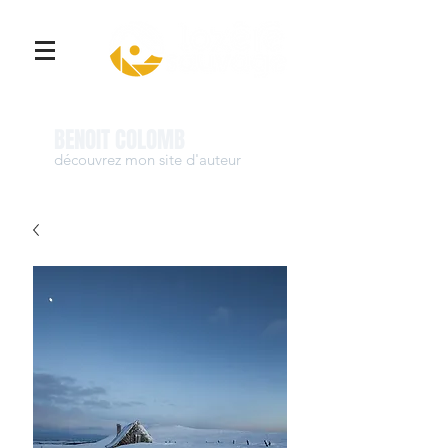
Se connecter
BENOIT COLOMB
découvrez mon site d'auteur
www.benoit-colomb.com