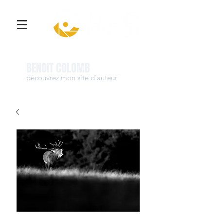
Se connecter
BENOIT COLOMB
découvrez mon site d'auteur
www.benoit-colomb.com