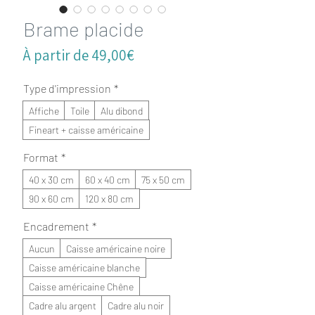
Brame placide
Prix
À partir de
49,00€
promotionnel
Type d'impression
*
Affiche
Toile
Alu dibond
Fineart + caisse américaine
Format
*
40 x 30 cm
60 x 40 cm
75 x 50 cm
90 x 60 cm
120 x 80 cm
Encadrement
*
Aucun
Caisse américaine noire
Caisse américaine blanche
Caisse américaine Chêne
Cadre alu argent
Cadre alu noir