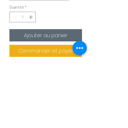
Quantité
*
Ajouter au panier
Commander et payer
✪
Affiche :
Le plus économique
La photo est imprimée sur
un
papier photo premium 275g/m²
.
Il est recommandé de protéger la photo
dans un cadre (non fournis).
Informations de livraison
✪✪
Toile :
Pour un effet toile de peintre
Pas de retrait sur place
La photo est
imprimée sur une toile
La production des tableaux et confiée à
agrafée sur un châssis en bois. L'épaisseur
des imprimeries spécialisés. Le tableau
de celui ci est de 2 cm pour les petits
Benoit Colomb © Le téléchargement des images
ne peut donc pas être retiré sur place.
formats et de 4 cm pour les formats