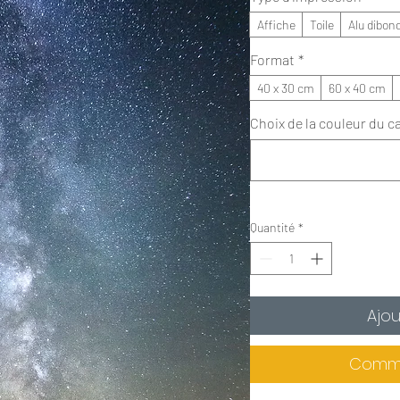
Affiche
Toile
Alu dibon
Format
*
40 x 30 cm
60 x 40 cm
Choix de la couleur du ca
Quantité
*
Ajou
Comma