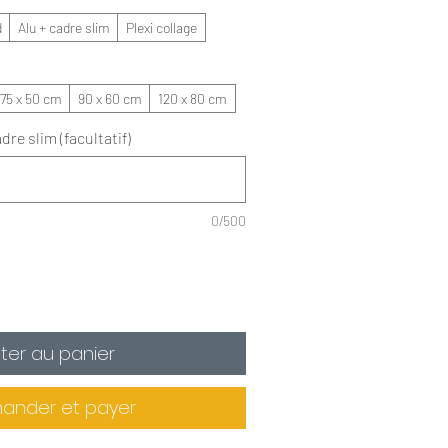
d
Alu + cadre slim
Plexi collage
75 x 50 cm
90 x 60 cm
120 x 80 cm
dre slim (facultatif)
0/500
ter au panier
nder et payer