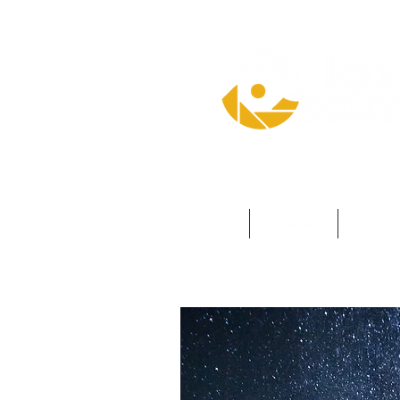
L'auteur
Galeries
VOD