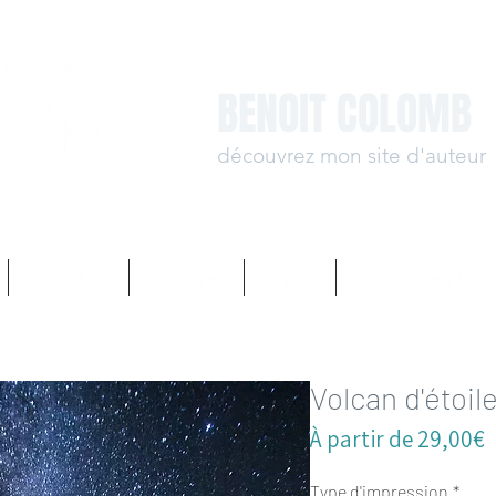
BENOIT COLOMB
découvrez mon site d'auteur
www.benoit-colomb.
PROMOS
Boutique
Expos
Reportages photo
Volcan d'étoil
P
À partir de
29,00€
p
Type d'impression
*