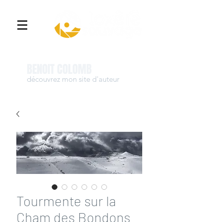
Se connecter
BENOIT COLOMB
découvrez mon site d'auteur
www.benoit-colomb.com
Tourmente sur la
Cham des Bondons