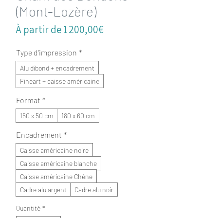
(Mont-Lozère)
Prix
À partir de
1 200,00€
promotionnel
Type d'impression
*
Alu dibond + encadrement
Fineart + caisse américaine
Format
*
150 x 50 cm
180 x 60 cm
Encadrement
*
Caisse américaine noire
Caisse américaine blanche
Caisse américaine Chêne
Cadre alu argent
Cadre alu noir
Quantité
*