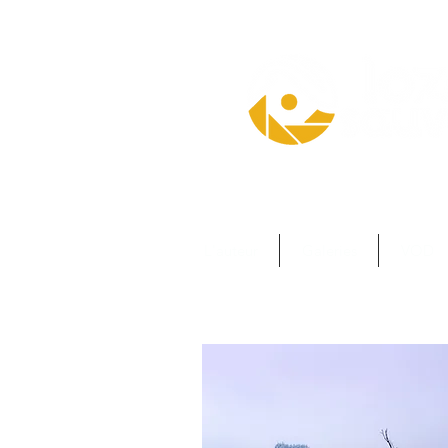
L'auteur
Galeries
VOD