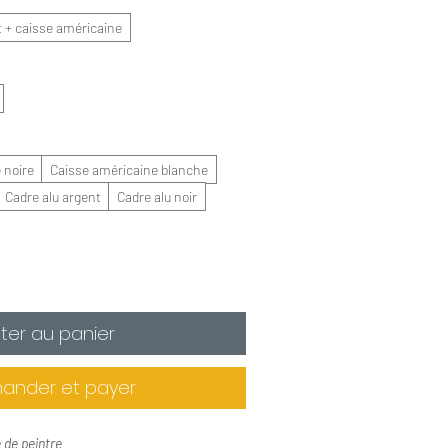
t + caisse américaine
 noire
Caisse américaine blanche
Cadre alu argent
Cadre alu noir
ter au panier
nder et payer
e de peintre