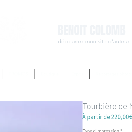
BENOIT COLOMB
découvrez mon site d'auteur
www.benoit-colomb.
PROMOS
Boutique
Expos
Reportages photo
Tourbière de 
À partir de
220,00
Type d'impression
*