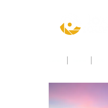
L'auteur
Galeries
VOD