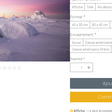
Affiche
Toile
Alu dibon
Format
*
40 x 30 cm
60 x 40 cm
Encadrement
*
Aucun
Caisse américaine
Caisse américaine Chêne
Quantité
*
Ajou
Comma
✪
Affiche :
Le plus économi