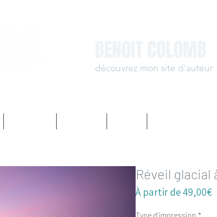
BENOIT COLOMB
découvrez mon site d'auteur
www.benoit-colomb.
PROMOS
Boutique
Expos
Reportages photo
Réveil glacial
P
À partir de
49,00€
p
Type d'impression
*