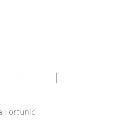
Se connecter
com
s/vidéos
Mes livres
Autres
 à Fortunio
rix
romotionnel