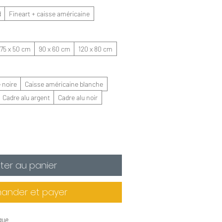
d
Fineart + caisse américaine
75 x 50 cm
90 x 60 cm
120 x 80 cm
 noire
Caisse américaine blanche
Cadre alu argent
Cadre alu noir
ter au panier
nder et payer
que