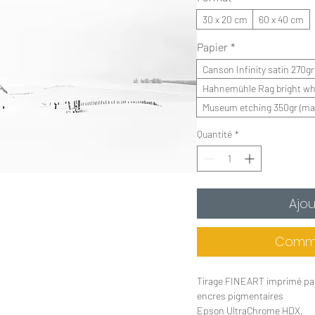
30 x 20 cm
60 x 40 cm
Papier
*
Canson Infinity satin 270gr (
Hahnemühle Rag bright whi
Museum etching 350gr (mat
Quantité
*
Ajou
Comma
Tirage FINEART imprimé par 
encres pigmentaires
Epson UltraChrome HDX.