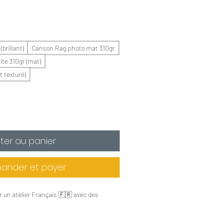
brillant)
Canson Rag photo mat 310gr
te 310gr (mat)
 texturé)
ter au panier
nder et payer
un atelier Français 🇫🇷 avec des