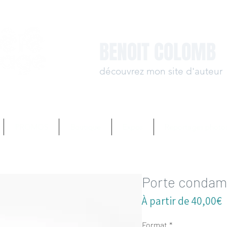
BENOIT COLOMB
découvrez mon site d'auteur
www.benoit-colomb.
PROMOS
Boutique
Expos
Reportages photo
Porte conda
P
À partir de
40,00€
p
Format
*