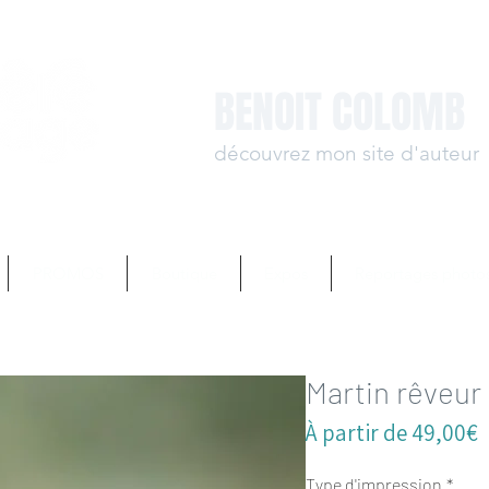
BENOIT COLOMB
découvrez mon site d'auteur
www.benoit-colomb.
PROMOS
Boutique
Expos
Reportages photo
Martin rêveur
P
À partir de
49,00€
p
Type d'impression
*