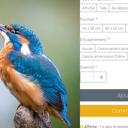
Affiche
Toile
Alu dibon
Format
*
40 x 30 cm
60 x 40 cm
Encadrement
*
Aucun
Caisse américaine
Caisse américaine Chêne
Quantité
*
Ajou
Comma
✪
Affiche :
Le plus économi