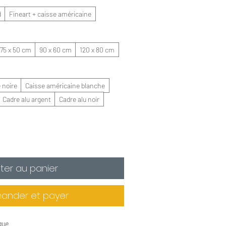
d
Fineart + caisse américaine
75 x 50 cm
90 x 60 cm
120 x 80 cm
 noire
Caisse américaine blanche
Cadre alu argent
Cadre alu noir
ter au panier
nder et payer
que