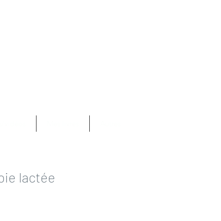
Se connecter
com
s/vidéos
Mes livres
Autres
voie lactée
rix
romotionnel