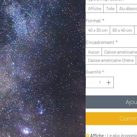
Affiche
Toile
Alu dibon
Format
*
40 x 30 cm
60 x 40 cm
Encadrement
*
Aucun
Caisse américaine
Caisse américaine Chêne
Quantité
*
Ajou
Comma
✪
Affiche :
Le plus économi