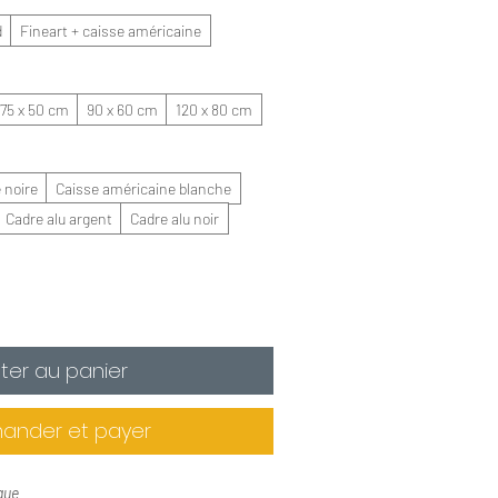
d
Fineart + caisse américaine
75 x 50 cm
90 x 60 cm
120 x 80 cm
 noire
Caisse américaine blanche
Cadre alu argent
Cadre alu noir
ter au panier
nder et payer
que