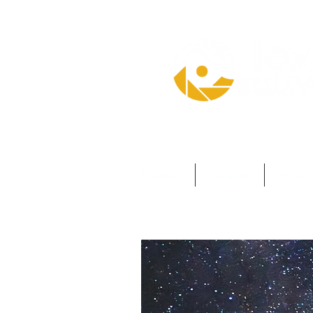
L'auteur
Galeries
VOD