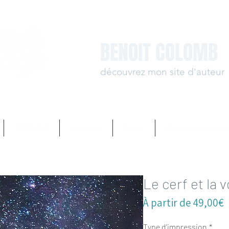
BENOIT COLOMB
découvrez mon site d'auteur
www.benoit-colomb.
PROMOS
Boutique
Expos
Reportages photo
Le cerf et la 
P
À partir de
49,00€
p
Type d'impression
*