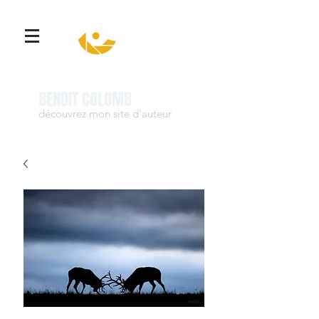
Se connecter
BENOIT COLOMB
découvrez mon site d'auteur
www.benoit-colomb.com