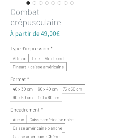
Combat
crépusculaire
Prix
À partir de
49,00€
promotionnel
Type d'impression
*
Affiche
Toile
Alu dibond
Fineart + caisse américaine
Format
*
40 x 30 cm
60 x 40 cm
75 x 50 cm
90 x 60 cm
120 x 80 cm
Encadrement
*
Aucun
Caisse américaine noire
Caisse américaine blanche
Caisse américaine Chêne