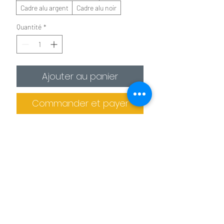
Cadre alu argent
Cadre alu noir
Quantité
*
Ajouter au panier
Commander et payer
✪
Affiche :
Le plus économique
La photo est imprimée sur
un
papier photo premium 275g/m²
.
Il est recommandé de protéger la photo
dans un cadre (non fournis).
Informations de livraison
✪✪
Toile :
Pour un effet toile de peintre
Pas de retrait sur place
La photo est
imprimée sur une toile
La production des tableaux et confiée à
agrafée sur un châssis en bois. L'épaisseur
des imprimeries spécialisés. Le tableau