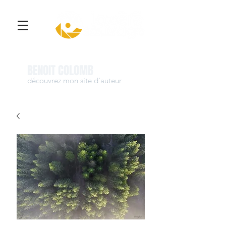
Se connecter
BENOIT COLOMB
découvrez mon site d'auteur
www.benoit-colomb.com