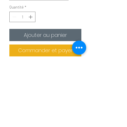
Quantité
*
Ajouter au panier
Commander et payer
✪
Affiche :
Le plus économique
La photo est imprimée sur
un
papier photo premium 275g/m²
.
Il est recommandé de protéger la photo
dans un cadre (non fournis).
Informations de livraison
✪✪
Toile :
Pour un effet toile de peintre
Pas de retrait sur place
La photo est
imprimée sur une toile
La production des tableaux et confiée à
agrafée sur un châssis en bois. L'épaisseur
des imprimeries spécialisés. Le tableau
de celui ci est de 2 cm pour les petits
Benoit Colomb © Le téléchargement des images
ne peut donc pas être retiré sur place.
formats et de 4 cm pour les formats