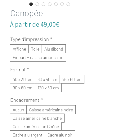
Canopée
Prix
À partir de
49,00€
promotionnel
Type d'impression
*
Affiche
Toile
Alu dibond
Fineart + caisse américaine
Format
*
40 x 30 cm
60 x 40 cm
75 x 50 cm
90 x 60 cm
120 x 80 cm
Encadrement
*
Aucun
Caisse américaine noire
Caisse américaine blanche
Caisse américaine Chêne
Cadre alu argent
Cadre alu noir